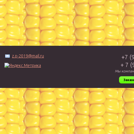
z.p-2019@mail.ru
+7 (
+ 7 
Мы компан
Заказ