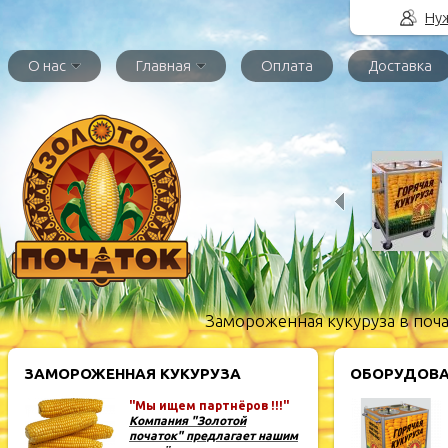
Нуж
О нас
Главная
Оплата
Доставка
Замороженная кукуруза в поча
ЗАМОРОЖЕННАЯ КУКУРУЗА
ОБОРУДОВА
"Мы ищем партнёров !!!"
Компания "Золотой
початок" предлагает нашим