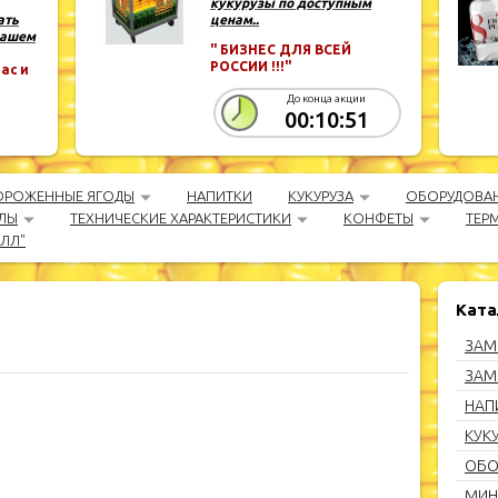
кукурузы по доступным
ать
ценам..
Вашем
" БИЗНЕС ДЛЯ ВСЕЙ
РОССИИ !!!"
ас и
До конца акции
00:10:50
ОРОЖЕННЫЕ ЯГОДЫ
НАПИТКИ
КУКУРУЗА
ОБОРУДОВА
ЛЫ
ТЕХНИЧЕСКИЕ ХАРАКТЕРИСТИКИ
КОНФЕТЫ
ТЕР
АЛЛ"
Ката
ЗАМ
ЗАМ
НАП
КУК
ОБО
МИН