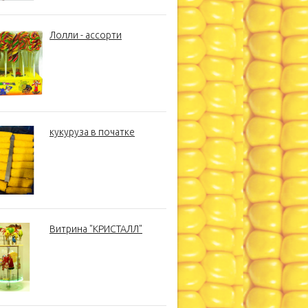
Лолли - ассорти
кукуруза в початке
Витрина "КРИСТАЛЛ"