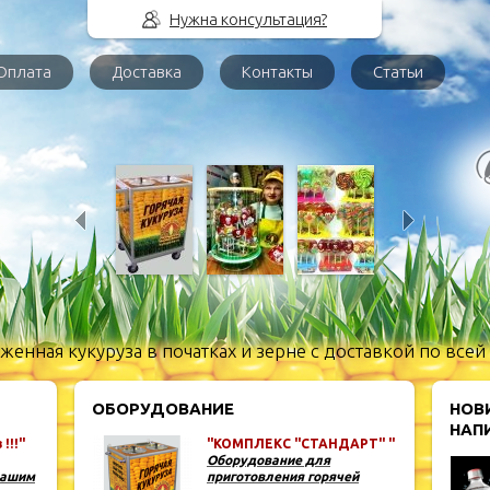
Нужна консультация?
Оплата
Доставка
Контакты
Статьи
енная кукуруза в початках и зерне с доставкой по всей
ОБОРУДОВАНИЕ
НОВ
НАПИ
!!!"
"КОМПЛЕКС "СТАНДАРТ" "
Оборудование для
нашим
приготовления горячей