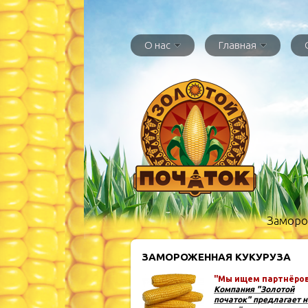
О нас
Главная
Заморож
ЗАМОРОЖЕННАЯ КУКУРУЗА
"Мы ищем партнёров 
Компания "Золотой
початок" предлагает 