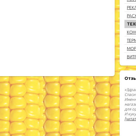
РЕК
РАС
ТЕХ
КОН
ТЕР
МОР
ВИТ
Отз
«Здра
Спаси
Именн
магаз
для о
И кук
[читат