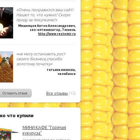
«Очень понравился ваш сайт!
Нашел то, что нужно! Скоро
приду за покупками!»
Мишевцов Антон Александрович,
seo-оптимизатор, Тюмень
http://www.restomir.ru
«не могу остановить рост
своего бизнеса,спасибо
золотому початку»
татьяна иванова,
челябинск
Все отзывы
(12)
Оставить отзыв
ко что купили
МИНИ КАФЕ "Горячая
кукуруза"
комплектуется по запросу