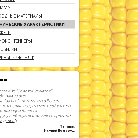
ЛАМА
ХОДНЫЕ МАТЕРИАЛЫ
НИЧЕСКИЕ ХАРАКТЕРИСТИКИ
ФЕТЫ
МОКОНТЕЙНЕРЫ
ОЗИЛКИ
РИНЫ "КРИСТАЛЛ"
ывы
вствуйте "Золотой початок"!
бо Вам за все!
о "за все" - потому что в Вашем
ине я нашла все ,что мне необходимо
рганизации бизнеса.
урузу и оборудование для ее продажи
...
ь далее]
»
Татьяна,
Нижний Новгород