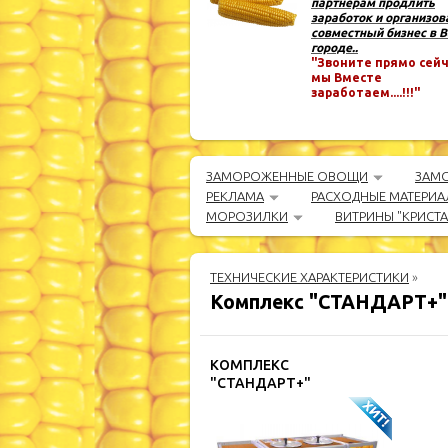
партнёрам продлить
заработок и организов
совместный бизнес в 
городе..
"Звоните прямо сейч
мы Вместе
заработаем....!!!"
ЗАМОРОЖЕННЫЕ ОВОЩИ
ЗАМ
РЕКЛАМА
РАСХОДНЫЕ МАТЕРИА
МОРОЗИЛКИ
ВИТРИНЫ "КРИСТ
ТЕХНИЧЕСКИЕ ХАРАКТЕРИСТИКИ
»
Комплекс "СТАНДАРТ+"
КОМПЛЕКС
"СТАНДАРТ+"