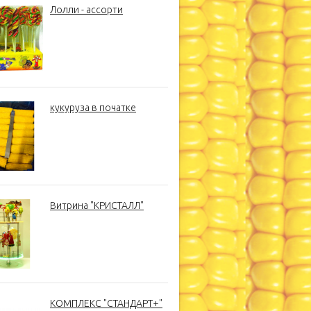
Лолли - ассорти
кукуруза в початке
Витрина "КРИСТАЛЛ"
КОМПЛЕКС "СТАНДАРТ+"