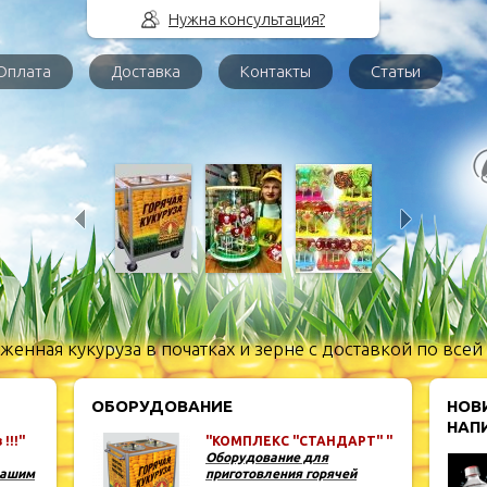
Нужна консультация?
Оплата
Доставка
Контакты
Статьи
енная кукуруза в початках и зерне с доставкой по всей
ОБОРУДОВАНИЕ
НОВ
НАПИ
!!!"
"КОМПЛЕКС "СТАНДАРТ" "
Оборудование для
нашим
приготовления горячей