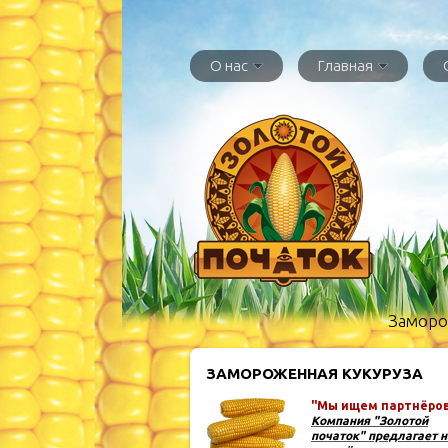
О нас
Главная
Заморож
ЗАМОРОЖЕННАЯ КУКУРУЗА
"Мы ищем партнёров 
Компания "Золотой
початок" предлагает 