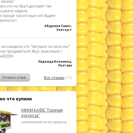
 заказа!
мал,что на Урал доставят так
о,всего неделя.
 в городе такого еще нет.Будем
дничать!»
Абдулаев Самат,
Златоуст
 не ожидала,что "петушок на палочке"
 так продаваться! Вкус знакомый с
))))))))»
Надежда Коломиец,
Полтава
Все отзывы
(12)
Оставить отзыв
ко что купили
МИНИ КАФЕ "Горячая
кукуруза"
комплектуется по запросу