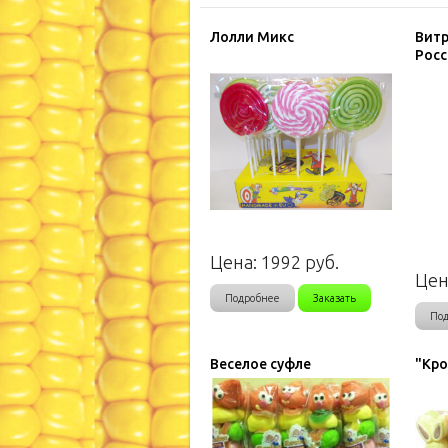
Лолли Микс
Витр
Росс
Цена:
1992
руб.
Цен
Подробнее
Заказать
По
Веселое суфле
"Кро