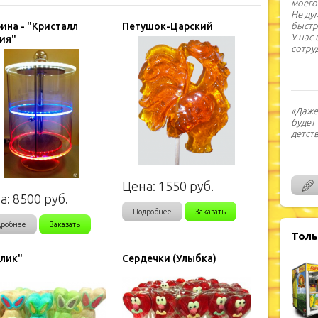
моего
Не ду
ина - "Кристалл
Петушок-Царский
быстр
У нас
ия"
сотру
«Даже
будет
детства
Цена:
1550
руб.
а:
8500
руб.
Подробнее
Заказать
дробнее
Заказать
Толь
лик"
Сердечки (Улыбка)