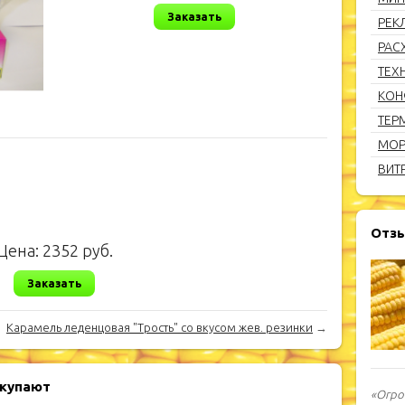
Заказать
РЕК
РАС
ТЕХ
КОН
ТЕР
МОР
ВИТ
Отз
Цена:
2352
руб.
Заказать
Карамель леденцовая "Трость" со вкусом жев. резинки
→
окупают
«Огро