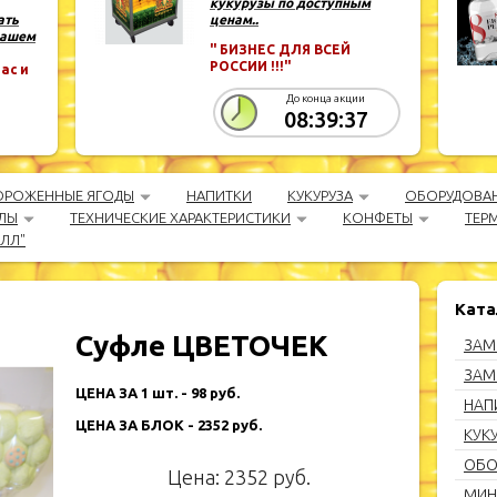
кукурузы по доступным
ать
ценам..
Вашем
" БИЗНЕС ДЛЯ ВСЕЙ
РОССИИ !!!"
ас и
До конца акции
08:39:36
ОРОЖЕННЫЕ ЯГОДЫ
НАПИТКИ
КУКУРУЗА
ОБОРУДОВА
ЛЫ
ТЕХНИЧЕСКИЕ ХАРАКТЕРИСТИКИ
КОНФЕТЫ
ТЕР
АЛЛ"
Ката
Суфле ЦВЕТОЧЕК
ЗАМ
ЗАМ
ЦЕНА ЗА 1 шт. - 98 руб.
НАП
ЦЕНА ЗА БЛОК - 2352 руб.
КУК
ОБО
Цена:
2352
руб.
МИН