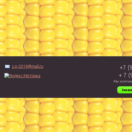
z.p-2019@mail.ru
+7 (
+ 7 
Мы компан
Заказ