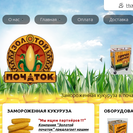
Нуж
О нас
Главная
Оплата
Доставка
Замороженная кукуруза в поча
ЗАМОРОЖЕННАЯ КУКУРУЗА
ОБОРУДОВА
"Мы ищем партнёров !!!"
Компания "Золотой
початок" предлагает нашим