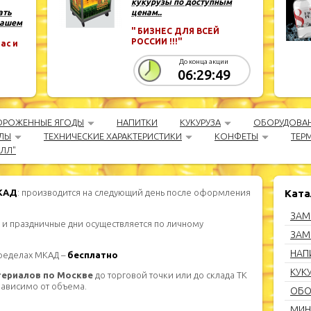
кукурузы по доступным
ать
ценам..
Вашем
" БИЗНЕС ДЛЯ ВСЕЙ
РОССИИ !!!"
ас и
До конца акции
06:29:47
ОРОЖЕННЫЕ ЯГОДЫ
НАПИТКИ
КУКУРУЗА
ОБОРУДОВА
ЛЫ
ТЕХНИЧЕСКИЕ ХАРАКТЕРИСТИКИ
КОНФЕТЫ
ТЕР
АЛЛ"
МКАД
: производится на следующий день после оформления
Ката
ЗАМ
 и праздничные дни осуществляется по личному
ЗАМ
НАП
пределах МКАД –
бесплатно
КУК
териалов по Москве
до торговой точки или до склада ТК
езависимо от объема.
ОБО
МИН