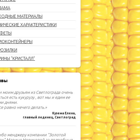
ЛАМА
ХОДНЫЕ МАТЕРИАЛЫ
НИЧЕСКИЕ ХАРАКТЕРИСТИКИ
ФЕТЫ
МОКОНТЕЙНЕРЫ
ОЗИЛКИ
РИНЫ "КРИСТАЛЛ"
ывы
и моим друзьям из Светлограда очень
ься есть кукурузу , вот мы и едим ее
и днями.
се равно нечего делать.»
Кузема Елена,
главный леденец, Светлоград
ибо менджеру компании "Золотой
ок" Марине Новиковой за подробные