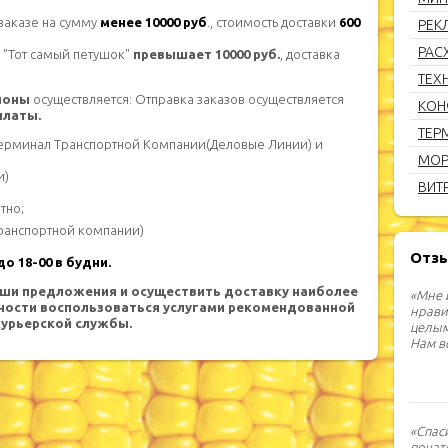
заказе на сумму
менее 10000 руб
., стоимость доставки
600
РЕК
РАС
 "Тот самый петушок"
превышает 10000 руб.
, доставка
ТЕХ
гионы
осуществляется: Отправка заказов осуществляется
КОН
платы.
ТЕР
терминал Транспортной Компании(Деловые Линии) и
МОР
и)
ВИТ
тно;
 транспортной компании)
Отз
о 18-00 в будни.
ши предложения и осуществить доставку наиболее
«Мне 
тности воспользоваться услугами рекомендованной
нравит
курьерской службы.
целым
Нам в
«Спас
почат