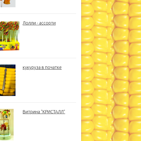
Лолли - ассорти
кукуруза в початке
Витрина "КРИСТАЛЛ"