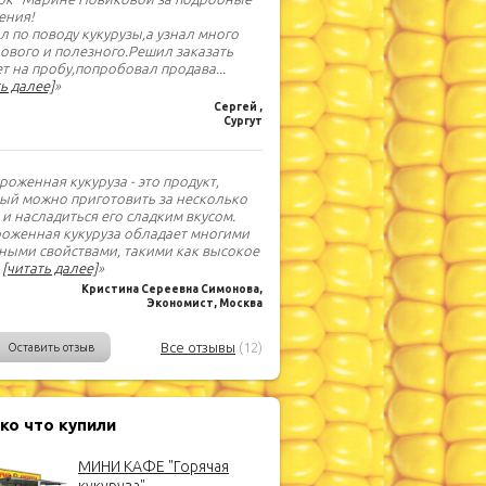
ения!
л по поводу кукурузы,а узнал много
нового и полезного.Решил заказать
т на пробу,попробовал продава
...
ь далее]
»
Сергей ,
Сургут
роженная кукуруза - это продукт,
ый можно приготовить за несколько
 и насладиться его сладким вкусом.
оженная кукуруза обладает многими
ными свойствами, такими как высокое
.
[читать далее]
»
Кристина Сереевна Симонова,
Экономист, Москва
Все отзывы
(12)
Оставить отзыв
ко что купили
МИНИ КАФЕ "Горячая