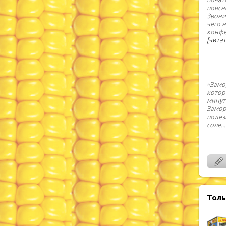
поясн
Звони
чего 
конфе
[читат
«Замо
котор
минут
Замор
полез
соде
..
Толь