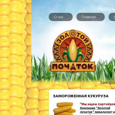
О нас
Главная
Заморож
ЗАМОРОЖЕННАЯ КУКУРУЗА
"Мы ищем партнёров 
Компания "Золотой
початок" предлагает 