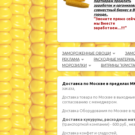
партнёрам продлить
заработок и организов
совместный бизнес в 
городе..
"Звоните прямо сейч
мы Вместе
заработаем....!!!"
ЗАМОРОЖЕННЫЕ ОВОЩИ
ЗАМ
РЕКЛАМА
РАСХОДНЫЕ МАТЕРИА
МОРОЗИЛКИ
ВИТРИНЫ "КРИСТ
Доставка по Москве в пределах 
заказа,
Доставка товара по Москве в выходные
согласованию с менеджером.
Доставка Оборудования по Москве в 
Доставка кукурузы, расходных ма
(транспортной компании) - 600 руб., н
Доставка конфет и сладостей,