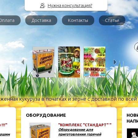
Нужна консультация?
Оплата
Доставка
Контакты
Статьи
енная кукуруза в початках и зерне с доставкой по всей
ОБОРУДОВАНИЕ
НОВ
НАПИ
!!!"
"КОМПЛЕКС "СТАНДАРТ" "
Оборудование для
нашим
приготовления горячей